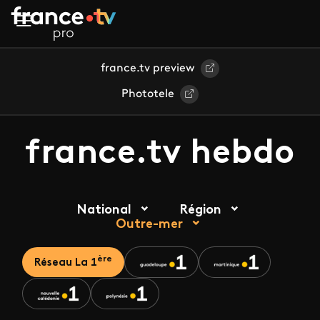
Aller au contenu principal
france.tv preview
Phototele
france.tv hebdo
National
Région
Outre-mer
ère
Réseau La 1