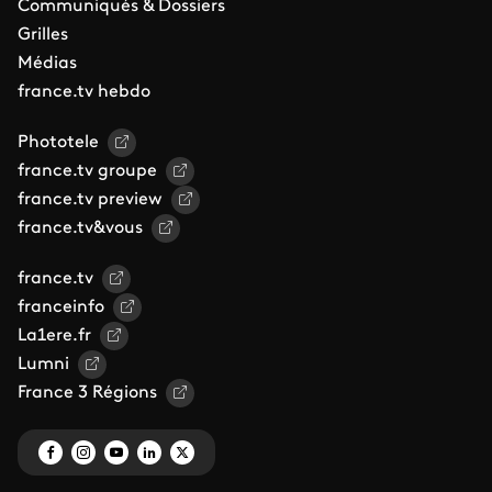
Communiqués & Dossiers
Grilles
Médias
france.tv hebdo
Phototele
france.tv groupe
france.tv preview
france.tv&vous
france.tv
franceinfo
La1ere.fr
Lumni
France 3 Régions