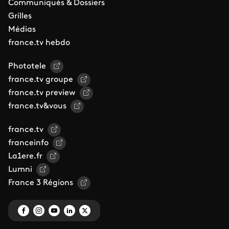
Communiqués & Dossiers
Grilles
Médias
france.tv hebdo
Phototele
france.tv groupe
france.tv preview
france.tv&vous
france.tv
franceinfo
La1ere.fr
Lumni
France 3 Régions