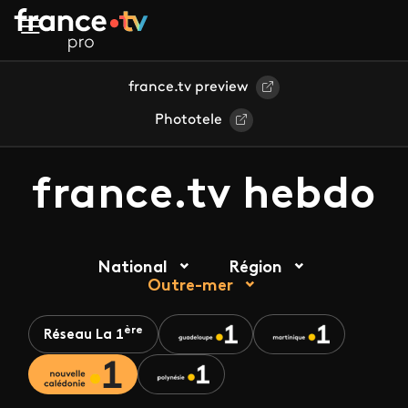
Aller au contenu principal
france.tv preview
Phototele
france.tv hebdo
National
Région
Outre-mer
ère
Réseau La 1