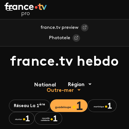
Aller au contenu principal
france.tv preview
Phototele
france.tv hebdo
Région
National
Outre-mer
ère
Réseau La 1