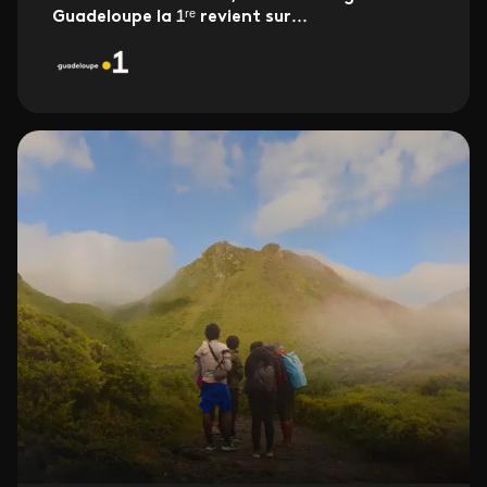
Guadeloupe la
1ʳᵉ
revient sur
...