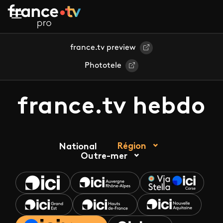
Aller au contenu principal
france.tv preview
Phototele
france.tv hebdo
Région
National
Outre-mer