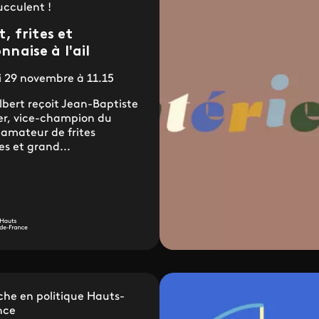
ucculent !
t, frites et
naise à l'ail
 29 novembre à 11.15
lbert reçoit Jean-Baptiste
er, vice-champion du
amateur de frites
es et grand...
he en politique Hauts-
nce