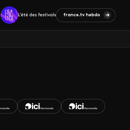
L'été des festivals
france.tv hebdo