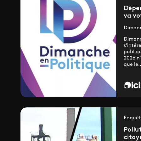
Dépen
va vo
Dimanc
Dimanc
s'intér
publiqu
2026 n’
que le..
Enquêt
Pollu
citoy