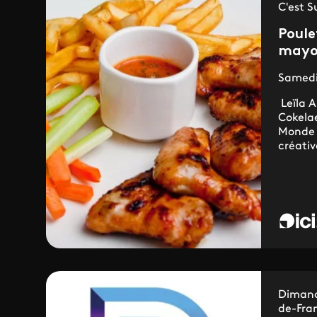
C'est S
Poule
mayon
Samedi
Leïla A
Cokela
Monde 
créativ
Dimanc
de-Fra