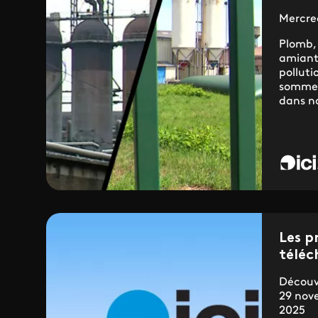
Mercre
Plomb, 
amiant
polluti
sommes
dans no
Les 
téléc
Découv
29 nov
2025