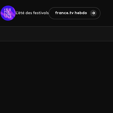
L'été des festivals
france.tv hebdo