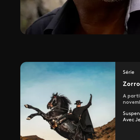
Série
Zorr
A part
novemb
Suspens
Avec Je