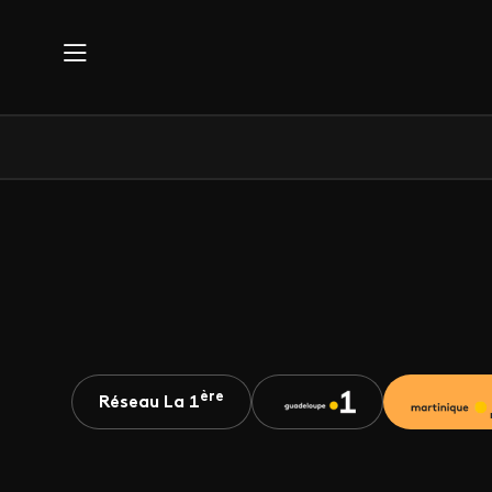
Aller au contenu principal
ère
Réseau La 1