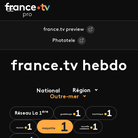
Aller au contenu principal
france.tv preview
Phototele
france.tv hebdo
Région
National
Outre-mer
ère
Réseau La 1