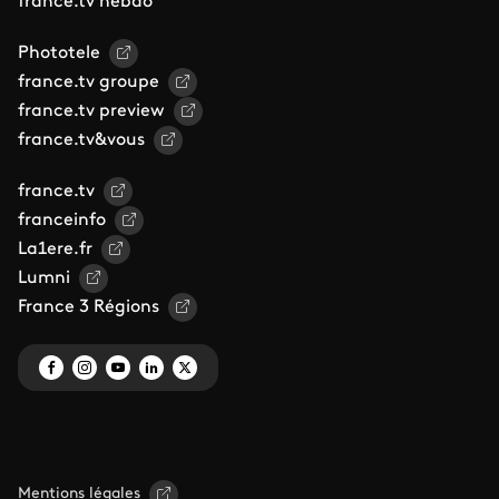
france.tv hebdo
Phototele
france.tv groupe
france.tv preview
france.tv&vous
france.tv
franceinfo
La1ere.fr
Lumni
France 3 Régions
Mentions légales