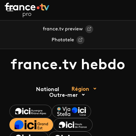
Aller au contenu principal
france.tv preview
Phototele
france.tv hebdo
Région
National
Outre-mer