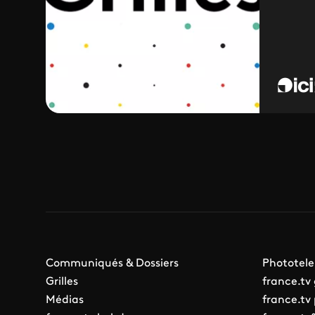
Communiqués & Dossiers
Phototele
Grilles
france.tv
Médias
france.tv