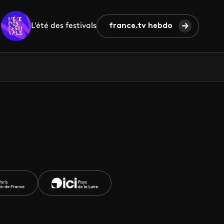
L'été des festivals
france.tv hebdo