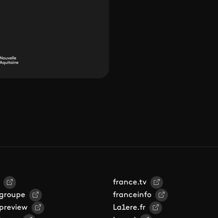
france.tv
 groupe
franceinfo
 preview
La1ere.fr