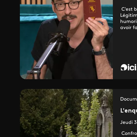
C'est b
Légiti
humori
avoir fa
Docume
L'enq
Jeudi 3
Confron