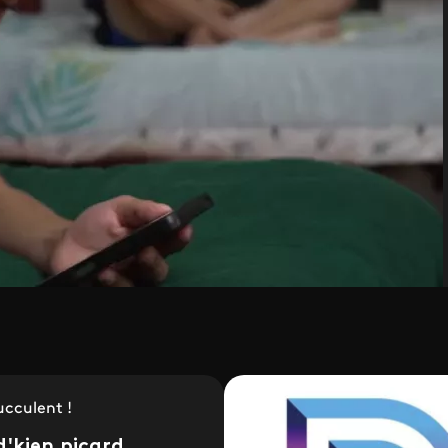
ucculent !
d'kien picard