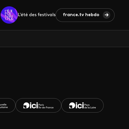
L'été des festivals
france.tv hebdo