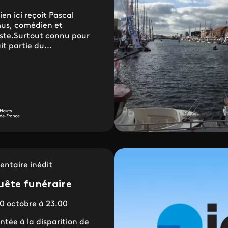
ien ici reçoit Pascal
mus, comédien et
ste.Surtout connu pour
it partie du...
ntaire inédit
uête funéraire
0 octobre à 23.00
tée à la disparition de