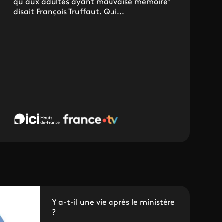
qu’aux adultes ayant mauvaise mémoire"
disait François Truffaut. Qui...
Y a-t-il une vie après le ministère
?