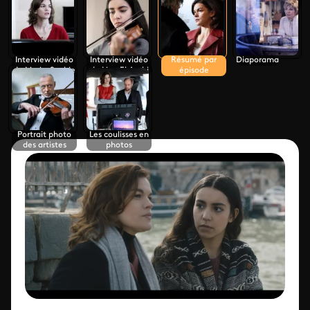
Gacem
Interview vidéo
Interview vidéo
Résumé par
Diaporama
de Marie-Sophie
de Lina El Arabi
épisode
Ferdane
Portrait photo
Les coulisses en
des artistes
photos