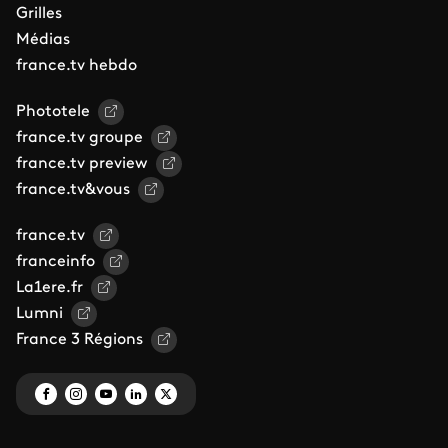
Grilles
Médias
france.tv hebdo
Phototele
france.tv groupe
france.tv preview
france.tv&vous
france.tv
franceinfo
La1ere.fr
Lumni
France 3 Régions