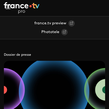
Aller au contenu principal
france.tv preview
Phototele
Dossier de presse