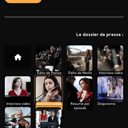
Le dossier de presse :
Édito de France
Édito de Merlin
Interview vidéo
2
Productions
de Marine
Gacem
Interview vidéo
Interview vidéo
Résumé par
Diaporama
de Marie-Sophie
de Lina El Arabi
épisode
Ferdane