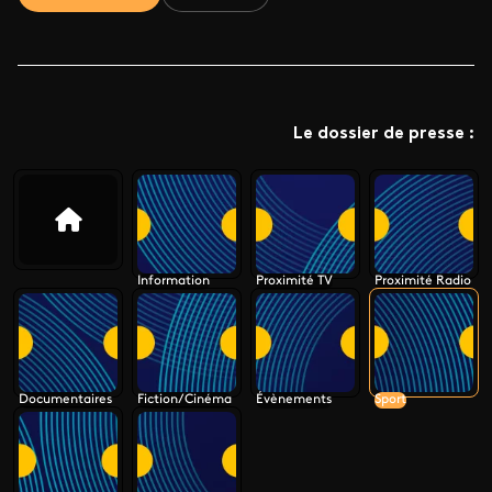
Le dossier de presse :
Information
Proximité TV
Proximité Radio
Documentaires
Fiction/Cinéma
Évènements
Sport