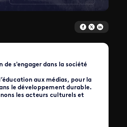
Partagez 'Engagements' sur F
Partagez 'Engagements' 
Partagez 'Engagemen
on de s'engager dans la société
l’éducation aux médias, pour la
t dans le développement durable.
nons les acteurs culturels et