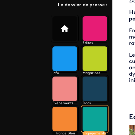
Du
Le dossier de presse :
Ha
pa
En
ma
ra
Editos
Le
cu
an
Info
Magazines
dy
in
Evénements
Docs
E
France Bleu
Engagements