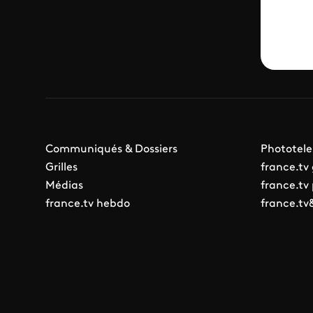
Communiqués & Dossiers
Phototele
Grilles
france.tv
Médias
france.tv
france.tv hebdo
france.tv