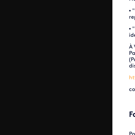
• 
re
• 
id
À 
Pa
(P
di
ht
co
F
Po