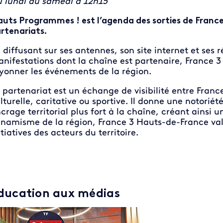
 lundi au samedi à 12h15
uts Programmes ! est l’agenda des sorties de France 
rtenariats.
 diffusant sur ses antennes, son site internet et ses
nifestations dont la chaîne est partenaire, France 3
yonner les événements de la région.
 partenariat est un échange de visi­bilité entre France
lturelle, caritative ou sportive. Il donne une notorié
crage territorial plus fort à la chaîne, créant ainsi 
­namisme de la région, France 3 Hauts-de-France valo
itiatives des ac­teurs du territoire.
ducation aux médias