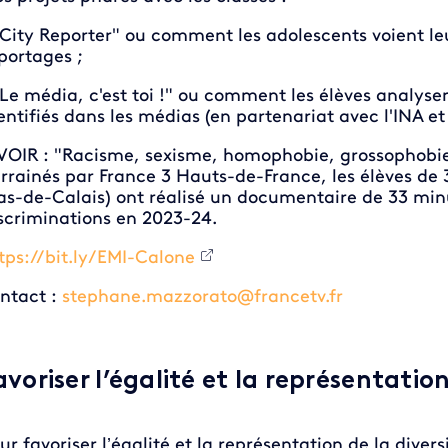
"City Reporter" ou comment les adolescents voient leur
portages ;
"Le média, c'est toi !" ou comment les élèves analysen
entifiés dans les médias (en partenariat avec l'INA et l
VOIR : "Racisme, sexisme, homophobie, grossophobie 
rrainés par France 3 Hauts-de-France, les élèves de
as-de-Calais) ont réalisé un documentaire de 33 min
scriminations en 2023-24.
tps://bit.ly/EMI-Calone
ntact :
stephane.mazzorato@francetv.fr
avoriser l’égalité et la représentation
ur favoriser l’égalité et la représentation de la diver