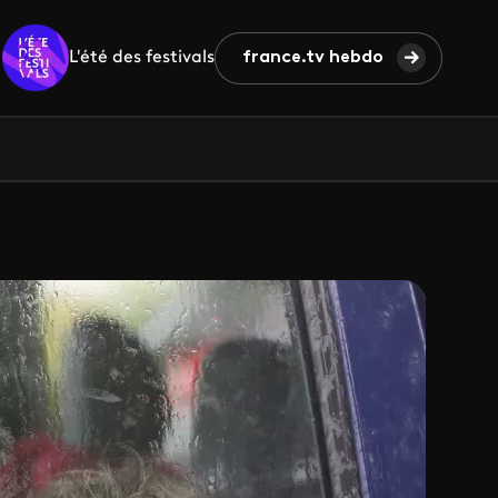
L'été des festivals
france.tv hebdo