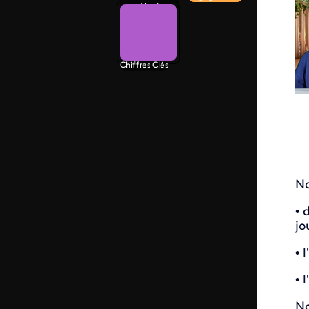
Nord
Chiffres Clés
No
• 
jo
• 
• 
No