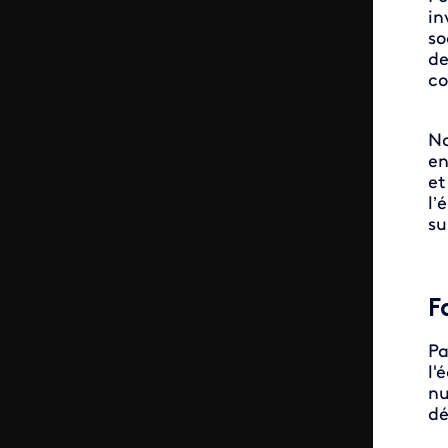
in
so
de
co
No
en
et
l’
su
F
Pa
l'
nu
dé