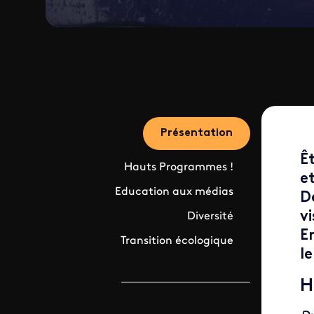
Présentation
Êt
Hauts Programmes !
et
Education aux médias
D
v
Diversité
E
Transition écologique
le
H