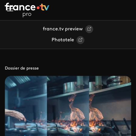
Aller au contenu principal
france.tv preview
Phototele
Dossier de presse