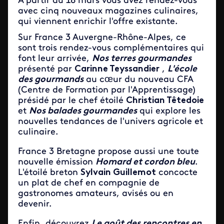
A partir du 18 mars vous avez rendez-vous
avec cinq nouveaux magazines culinaires,
qui viennent enrichir l'offre existante.
Sur France 3 Auvergne-Rhône-Alpes, ce
sont trois rendez-vous complémentaires qui
font leur arrivée,
Nos terres gourmandes
présenté par
Carinne Teyssandier
,
L'école
des gourmands
au cœur du nouveau CFA
(Centre de Formation par l'Apprentissage)
présidé par le chef étoilé
Christian Têtedoie
et
Nos balades gourmandes
qui explore les
nouvelles tendances de l'univers agricole et
culinaire.
France 3 Bretagne propose aussi une toute
nouvelle émission
Homard et cordon bleu
.
L'étoilé breton
Sylvain Guillemot
concocte
un plat de chef en compagnie de
gastronomes amateurs, avisés ou en
devenir.
Enfin, découvrez
Le goût des rencontres en