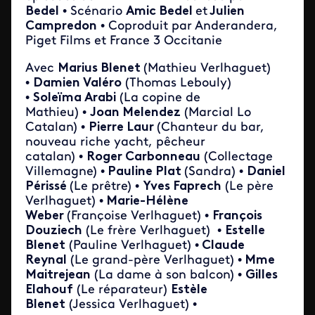
Bedel
• Scénario
Amic Bedel
et
Julien
Campredon
• Coproduit par Anderandera,
Piget Films et France 3 Occitanie
Avec
Marius Blenet
(Mathieu Verlhaguet)
•
Damien Valéro
(Thomas Lebouly)
•
Soleïma Arabi
(La copine de
Mathieu) •
Joan Melendez
(Marcial Lo
Catalan) •
Pierre Laur
(Chanteur du bar,
nouveau riche yacht, pêcheur
catalan) •
Roger Carbonneau
(Collectage
Villemagne) •
Pauline Plat
(Sandra) •
Daniel
Périssé
(Le prêtre) •
Yves Faprech
(Le père
Verlhaguet) •
Marie-Hélène
Weber
(Françoise Verlhaguet) •
François
Douziech
(Le frère Verlhaguet) •
Estelle
Blenet
(Pauline Verlhaguet) •
Claude
Reynal
(Le grand-père Verlhaguet) •
Mme
Maitrejean
(La dame à son balcon) •
Gilles
Elahouf
(Le réparateur)
Estèle
Blenet
(Jessica Verlhaguet) •