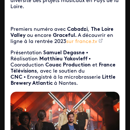
diversité des projets musicaux en Pays de la
Loire.
Premiers numéro avec
Cabadzi
,
The Loire
Valley
ou encore
Graceful.
A découvrir en
ligne à la rentrée 2023
sur france.tv
Présentation
Samuel Degasne
•
Réalisation
Matthieu Yakovleff
•
Cooroduction
Couac Production
et
France
Télévisions
, avec le soutien du
CNC
• Enregistré à la microbrasserie
Little
Brewery Atlantic
à Nantes.