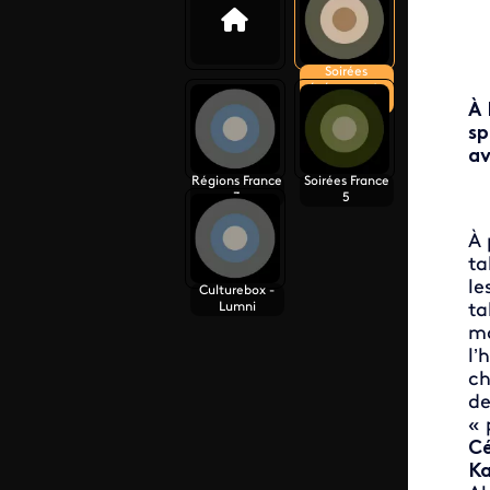
Soirées
événements
France 2
À 
sp
av
Régions France
Soirées France
3
5
À 
ta
le
Culturebox -
Lumni
ta
ma
l’
ch
de
« 
Cé
Ka