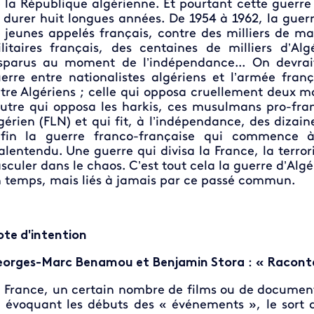
 la République algérienne. Et pourtant cette guerr
 durer huit longues années. De 1954 à 1962, la guerr
 jeunes appelés français, contre des milliers de m
litaires français, des centaines de milliers d’Alg
sparus au moment de l’indépendance... On devrait
erre entre nationalistes algériens et l’armée fran
tre Algériens ; celle qui opposa cruellement deux 
autre qui opposa les harkis, ces musulmans pro-fran
gérien (FLN) et qui fit, à l’indépendance, des dizain
fin la guerre franco-française qui commence 
lentendu. Une guerre qui divisa la France, la terrori
sculer dans le chaos. C’est tout cela la guerre d’Algé
 temps, mais liés à jamais par ce passé commun.
te d'intention
orges-Marc Benamou et Benjamin Stora
:
« Raconte
 France, un certain nombre de films ou de documentai
 évoquant les débuts des « événements », le sort de