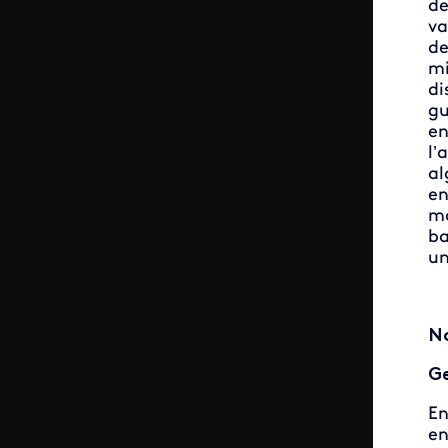
de
va
de
mi
di
gu
en
l’
al
en
ma
ba
un
No
Ge
En
en