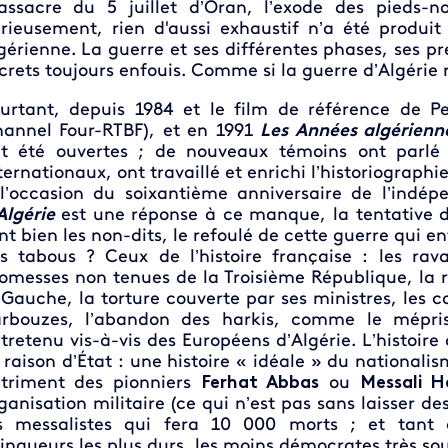
ssacre du 5 juillet d’Oran, l’exode des pieds-n
rieusement, rien d'aussi exhaustif n’a été produit
gérienne. La guerre et ses différentes phases, ses pr
crets toujours enfouis. Comme si la guerre d’Algérie 
urtant, depuis 1984 et le film de référence de P
annel Four-RTBF), et en 1991
Les Années algérienn
t été ouvertes ; de nouveaux témoins ont parlé ; 
ternationaux, ont travaillé et enrichi l’historiographie
l’occasion du soixantième anniversaire de l’indé
Algérie
est une réponse à ce manque, la tentative d’
nt bien les non-dits, le refoulé de cette guerre qui e
s tabous ? Ceux de l’histoire française : les rav
omesses non tenues de la Troisième République, la ré
 Gauche, la torture couverte par ses ministres, les 
rbouzes, l’abandon des harkis, comme le mépris
tretenu vis-à-vis des Européens d’Algérie. L’histoire 
 raison d’État : une histoire « idéale » du nationali
triment des pionniers
Ferhat Abbas
ou
Messali 
ganisation militaire (ce qui n’est pas sans laisser des
s messalistes qui fera 10 000 morts ; et tant d
inqueurs les plus durs, les moins démocrates très s