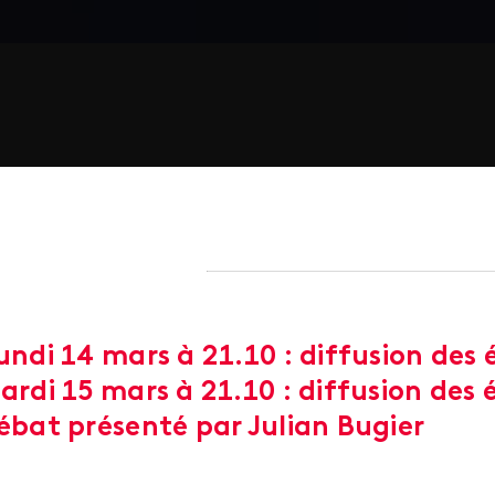
undi 14
mars à 21.10 : diffusion des é
ardi 15 mars à 21.10 : diffusion des 
ébat présenté par Julian Bugier