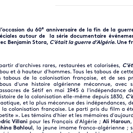
e
l’occasion du 60
anniversaire de la fin de la guerr
éciales autour de la série documentaire événem
ec Benjamin Stora,
C’était la guerre d’Algérie
. Une f
partir d’archives rares, restaurées et colorisées,
C’ét
bou et à hauteur d’hommes. Tous les tabous de cett
s tabous de la colonisation française, et de ses 
bous d’une histoire algérienne méconnue, avec 
ssacres de Sétif en mai 1945 à l’indépendance de j
histoire de la colonisation elle-même depuis 1830,
C’é
aotique, et la plus méconnue des indépendances, de t
 la colonisation française. Le parti pris du film a é
petite ». Les témoins d’hier et les mémoires d’aujour
dric Villani
pour les Français d’Algérie ;
Ali Haroun
,
hina Bahloul
, la jeune imame franco-algérienne ; s