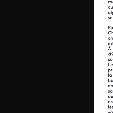
ma
cu
al
se
Po
Ch
on
in
À 
d’
so
Le
pr
la
ba
en
sa
dé
or
le
va