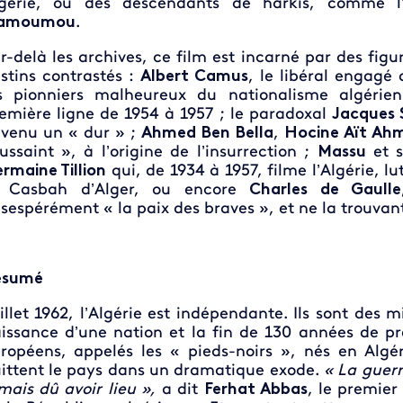
gérie, ou des descendants de harkis, comme l
amoumou
.
r-delà les archives, ce film est incarné par des figu
stins contrastés :
Albert Camus
, le libéral engagé 
s pionniers malheureux du nationalisme algéri
emière ligne de 1954 à 1957 ; le paradoxal
Jacques 
venu un « dur » ;
Ahmed Ben Bella
,
Hocine Aït Ah
ussaint », à l’origine de l’insurrection ;
Massu
et s
rmaine Tillion
qui, de 1934 à 1957, filme l’Algérie, lu
a Casbah d’Alger, ou encore
Charles de Gaulle
sespérément « la paix des braves », et ne la trouva
ésumé
illet 1962, l’Algérie est indépendante. Ils sont des mi
issance d’une nation et la fin de 130 années de pr
ropéens, appelés les « pieds-noirs », nés en Algé
ittent le pays dans un dramatique exode.
« La guerr
mais dû avoir lieu »,
a dit
Ferhat Abbas
,
le premier