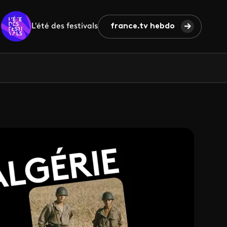
L'été des festivals
france.tv hebdo