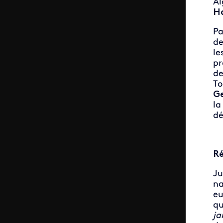
Al
H
Pa
de
le
pr
de
To
Ge
l
dé
R
Ju
na
eu
qu
ja