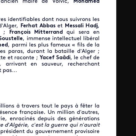
’ancien maire de Volvic,
Mohamed
res identifiables dont nous suivrons les
d’Alger,
Ferhat Abbas
et
Messali Hadj
,
en ;
François Mitterrand
qui sera en
Soustelle
, immense intellectuel libéral
med
, parmi les plus fameux « fils de la
es paras, durant la bataille d’Alger ;
tte et raconte ;
Yacef Saâdi
, le chef de
, arrivant en sauveur, recherchant
nt pas…
llions à travers tout le pays à fêter la
ésence française. Un million d’autres,
rie, enracinés depuis des générations
e d’Algérie, c’est la guerre qui n’aurait
 président du gouvernement provisoire