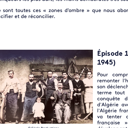
 sont toutes ces « zones d'ombre » que nous abord
cifier et de réconcilier.
Épisode 1
1945)
Pour compr
remonter l’h
son déclench
terme tout 
conquête 
d’Algérie a
l’Algérie f
va tenter 
française »