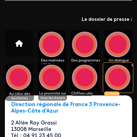
Le dossier de presse :
Des matinées
Des programmes
Un dialogue
100 % régions
renouvelés
continu avec nos
publics
La proximité sur
Chiffres-clés
Contacts
Au cœur des
tous les écrans
territoires
Direction régionale de France 3 Provence-
Alpes-Côte d'Azur
2 Allée Ray Grassi
13008 Marseille
Tél : 04 91 23 45 00