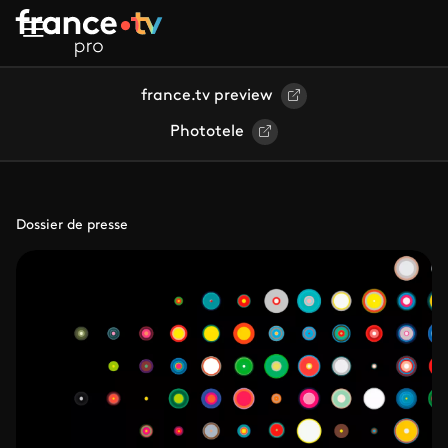
Aller au contenu principal
france.tv preview
Phototele
Dossier de presse