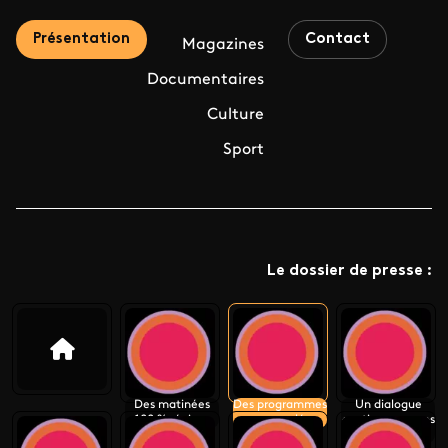
Présentation
Contact
Magazines
Documentaires
Culture
Sport
Le dossier de presse :
Des matinées
Des programmes
Un dialogue
100 % régions
renouvelés
continu avec nos
publics