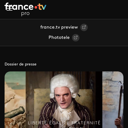
Aller au contenu principal
france.tv preview
Phototele
Dossier de presse