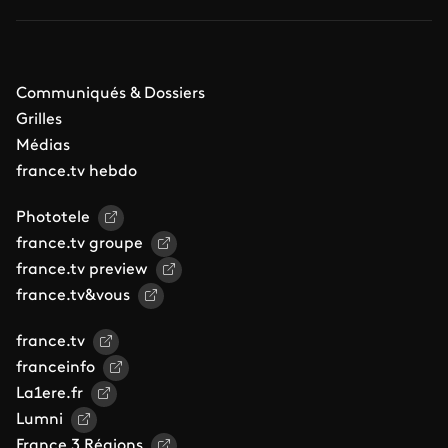
Communiqués & Dossiers
Grilles
Médias
france.tv hebdo
Phototele
france.tv groupe
france.tv preview
france.tv&vous
france.tv
franceinfo
La1ere.fr
Lumni
France 3 Régions