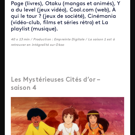
Page (livres), Otaku (mangas et animés), Y
a du level (jeux vidéo), Cool.com (web), À
qui le tour ? (jeux de société), Cinémania
(vidéo-club, films et séries rétro) et La
playlist (musique).
40 x 13 min /
Production : Empreinte Digitale / La saison 1 est à
retrouver en intégralité sur Okoo
Les Mystérieuses Cités d’or –
saison 4