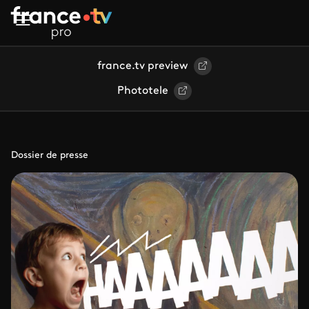
Aller au contenu principal
france.tv preview
Phototele
Dossier de presse