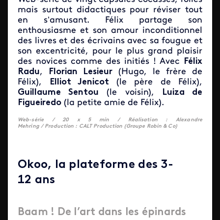
mais surtout didactiques pour réviser tout
en s’amusant. Félix partage son
enthousiasme et son amour inconditionnel
des livres et des écrivains avec sa fougue et
son excentricité, pour le plus grand plaisir
des novices comme des initiés ! Avec
Félix
Radu
,
Florian Lesieur
(Hugo, le frère de
Félix),
Elliot Jenicot
(le père de Félix),
Guillaume Sentou
(le voisin),
Luiza de
Figueiredo
(la petite amie de Félix).
Web-série /
20 x 5 min /
Réalisation : Alexandre
Mehring / Production : CALT Production (Groupe Robin & Co)
Okoo, la plateforme des 3-
12 ans
Baam ! De l’art dans les épinards