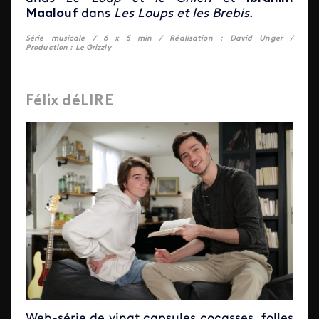
Maalouf
dans
Les Loups et les Brebis
.
Série musicale / 6 x 5 min / Réalisation : David Unger /
Production : Le Grizzly
Félix déLIRE
Web-série de vingt capsules cocasses, folles