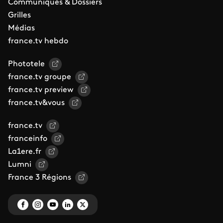
Communiqués & Dossiers
Grilles
Médias
france.tv hebdo
Phototele
france.tv groupe
france.tv preview
france.tv&vous
france.tv
franceinfo
La1ere.fr
Lumni
France 3 Régions