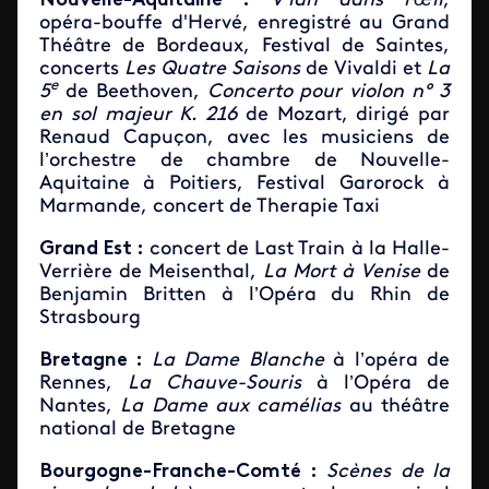
Nouvelle-Aquitaine :
V’lan dans l’œil
,
opéra-bouffe d'Hervé, enregistré au Grand
Théâtre de Bordeaux, Festival de Saintes,
concerts
Les
Quatre Saisons
de Vivaldi et
La
e
5
de Beethoven,
Concerto pour violon n° 3
en sol majeur K. 216
de Mozart, dirigé par
Renaud Capuçon, avec les musiciens de
l’orchestre de chambre de Nouvelle-
Aquitaine à Poitiers,
Festival Garorock à
Marmande, concert de Therapie Taxi
Grand Est :
concert de Last Train à la Halle-
Verrière de Meisenthal,
La Mort à Venise
de
Benjamin Britten à l’Opéra du Rhin de
Strasbourg
Bretagne :
La Dame Blanche
à l’opéra de
Rennes,
La Chauve-Souris
à l’Opéra de
Nantes,
La Dame aux camélias
au théâtre
national de Bretagne
Bourgogne-Franche-Comté :
Scènes de la