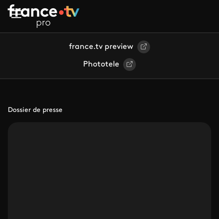
Aller au contenu principal
france.tv preview
Phototele
Dossier de presse