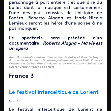
personnage à part entière ; et que dire du
ballet dont la musique est certainement
l’une des plus réussies de l’histoire de
l’opéra. Roberto Alagna et Marie-Nicole
Lemieux seront les héros d’une soirée à ne
pas manquer.
Le spectacle sera précédé d'un
documentaire :
Roberto Alagna – Ma vie est
un opéra
Avec Marie-Nicole Lemieux dans le rôle de Dalila et Roberto Alagna
dans le rôle de Samson / Orchestre philharmonique de Radio France /
Chœurs des Opéras Grand Avignon et de Monte-Carlo / Ballets des
Opéras Grand Avignon et de Metz
France 3
Le Festival interceltique de Lorient
En août
Le Festival interceltique de Lorient ne