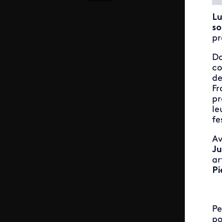
Lu
so
pr
Da
co
de
Fr
pr
le
fe
Av
Ju
ar
Pi
Pe
po