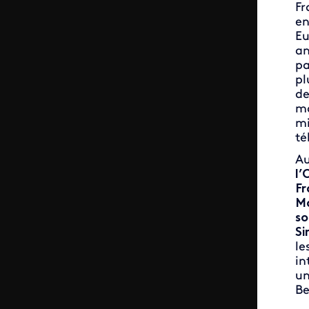
Fr
en
E
an
pa
p
de
m
té
Au
l’
F
Ma
s
S
le
in
un
Be