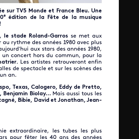
anée sur TV5 Monde et France Bleu. Une
e
40
édition de la Fête de
la musique
!
m,
le stade Roland-Garros
se met aux
er au rythme des années 1980 avec plus
aujourd’hui aux stars des années 1980,
c un concert hors du commun, pour la
atrier
. Les artistes retrouveront enfin
alles de spectacle et sur les scènes des
’un an.
ispo, Texas, Calogero, Eddy de Pretto,
ny, Benjamin Biolay…
Mais aussi tous les
agné, Bibie, David et Jonathan, Jean-
e extraordinaire, les tubes les plus
tars pour fêter les 40 ans des années