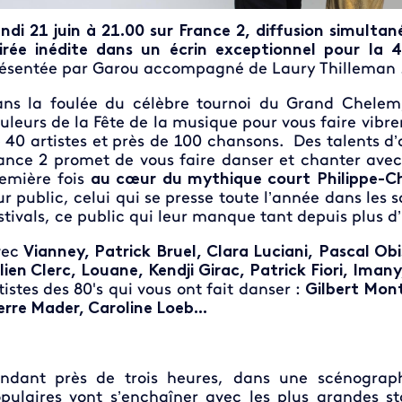
ndi 21 juin à 21.00 sur France 2, diffusion simult
irée inédite dans un écrin exceptionnel pour la 
ésentée par Garou accompagné de Laury Thilleman 
ns la foulée du célèbre tournoi du Grand Chele
uleurs de la Fête de la musique pour vous faire vibr
 40 artistes et près de 100 chansons. Des talents d’
ance 2 promet de vous faire danser et chanter ave
emière fois
au cœur du mythique court Philippe-Ch
ur public, celui qui se presse toute l’année dans les s
stivals, ce public qui leur manque tant depuis plus d
ec
Vianney, Patrick Bruel, Clara Luciani, Pascal Ob
lien Clerc, Louane, Kendji Girac, Patrick Fiori, Ima
tistes des 80's qui vous ont fait danser :
Gilbert Mont
erre Mader, Caroline Loeb...
ndant près de trois heures, dans une scénographi
pulaires vont s’enchaîner avec les plus grandes s