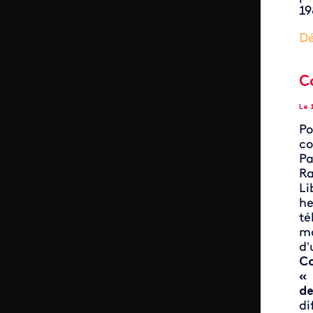
19
Dé
C
Le 
P
co
Pa
Ra
L
h
t
mo
d
Co
« 
de
d