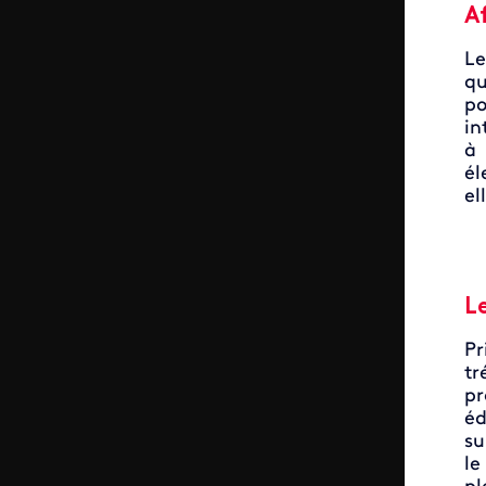
Af
Le
qu
po
in
à 
él
el
L
Pr
tr
pr
éd
su
le