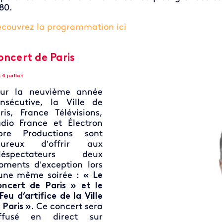
80.
couvrez la programmation ici
oncert de Paris
14 juillet
our la neuvième année
nsécutive, la Ville de
ris, France Télévisions,
dio France et Électron
ibre Productions sont
eureux d’offrir aux
éléspectateurs deux
ments d’exception lors
’une même
soirée :
« Le
ncert de Paris » et le
Feu d’artifice de la Ville
 Paris »
. Ce concert sera
iffusé en direct sur