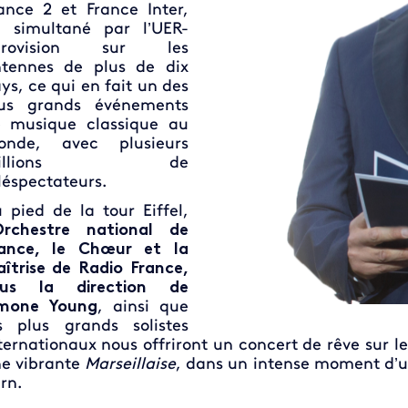
ance 2 et France Inter,
 simultané par l’UER-
urovision sur les
tennes de plus de dix
ys, ce qui en fait un des
lus grands événements
 musique classique au
onde, avec plusieurs
millions de
léspectateurs.
 pied de la tour Eiffel,
Orchestre national de
rance, le Chœur et la
îtrise de Radio France,
ous la direction de
imone Young
, ainsi que
s plus grands solistes
ternationaux nous offriront un concert de rêve sur l
e vibrante
Marseillaise
, dans un intense moment d’u
rn.