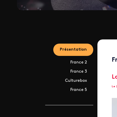
Présentation
F
France 2
France 3
L
Culturebox
Le 
France 5