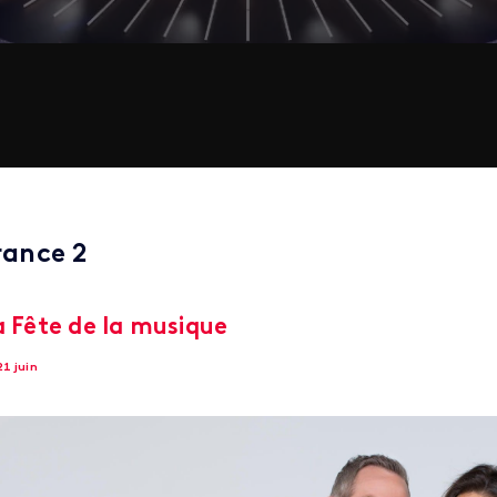
rance 2
a Fête de la musique
21 juin