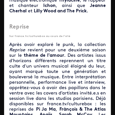
musique électronique
Thylacine
, le rappeur
et chanteur
Ichon
, ainsi que
Jeanne
Cherhal
et
Lilly Wood and The Prick
.
Reprise
Sur france.tv/culturebox au cours de l'été
Après avoir exploré le punk, la collection
Reprise
revient pour une deuxième saison
sur le
thème de l'amour
. Des artistes issus
d’horizons différents reprennent un titre
culte d’un univers musical éloigné du leur,
ayant marqué toute une génération et
bouleversé la musique. Entre interprétation
personnelle, performance live et interview,
apprêtez-vous à avoir des papillons dans le
ventre avec les covers d'artistes invité.e.s en
session live dans les studios parisiens. Déjà
disponibles sur france.tv/culturebox : les
reprises de
Pi Ja Ma
,
Frànçois & The Atlas
Mountains
,
Anaiis
,
Sarah McCoy
. Les