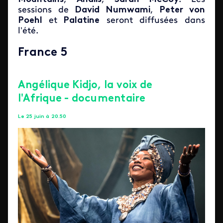
sessions de
David Numwami
,
Peter von
Poehl
et
Palatine
seront diffusées dans
l’été.
France 5
Angélique Kidjo, la voix de
l'Afrique - documentaire
Le 25 juin à 20.50