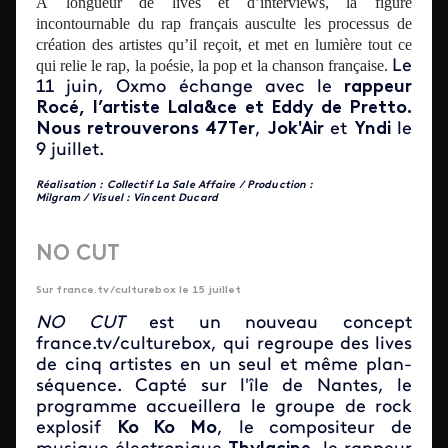
À longueur de lives et d’interviews, la figure
incontournable du rap français ausculte les processus de
création des artistes qu’il reçoit, et met en lumière tout ce
qui relie le rap, la poésie, la pop et la chanson française.
Le
11 juin, Oxmo échange avec le
rappeur
Rocé, l’artiste Lala&ce et Eddy de Pretto.
Nous retrouverons 47Ter
,
Jok'Air
et
Yndi
le
9 juillet.
Réalisation : Collectif La Sale Affaire / Production :
Milgram / Visuel : Vincent Ducard
NO CUT
Sur france.tv/culturebox
le 15 juillet
NO CUT
est un nouveau concept
france.tv/culturebox, qui regroupe des lives
de cinq artistes en un seul et même plan-
séquence. Capté sur l'île de Nantes, le
programme accueillera le groupe de rock
explosif
Ko Ko Mo
, le compositeur de