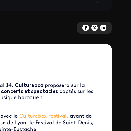
Partagez 'FESTIVALS' sur Faceb
Partagez 'FESTIVALS' sur 
Partagez 'FESTIVALS'
al 14,
Culturebox
proposera sur la
 concerts et spectacles
captés sur les
 musique baroque :
 avec le
Culturebox Festival,
avant de
nse de Lyon, le Festival de Saint-Denis,
Sainte-Eustache