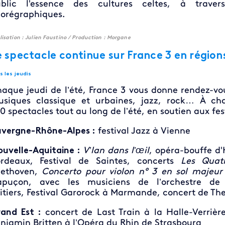
ublic l'essence des cultures celtes, à trave
orégraphiques.
lisation : Julien Faustino / Production : Morgane
e spectacle continue sur France 3 en région
s les jeudis
aque jeudi de l’été, France 3 vous donne rendez-vous
siques classique et urbaines, jazz, rock… À ch
0 spectacles tout au long de l’été, en soutien aux fes
vergne-Rhône-Alpes :
festival Jazz à Vienne
uvelle-Aquitaine :
V’lan dans l’œil
, opéra-bouffe d'
rdeaux, Festival de Saintes, concerts
Les
Quat
eethoven,
Concerto pour violon n° 3 en sol majeur
apuçon, avec les musiciens de l’orchestre de
itiers,
Festival Garorock à Marmande, concert de The
and Est :
concert de Last Train à la Halle-Verriè
njamin Britten à l’Opéra du Rhin de Strasbourg