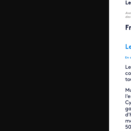
Le
Ave
des
F
Le
En 
Le
co
to
Mu
l'
Cy
ga
d'
mê
50