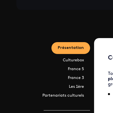
Présentation
C
Culturebox
France 5
To
France 3
pl
gr
Les 1ère
Partenariats culturels