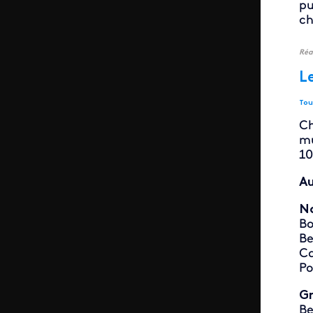
p
ch
Réa
L
Tou
Ch
mu
10
Au
No
Bo
B
C
Po
Gr
Be