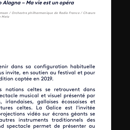
 Alagna – Ma vie est un opéra
 Samson / Orchestre philharmonique de Radio France / Chœurs
e Metz
enir dans sa configuration habituelle
s invite, en soutien au festival et pour
dition captée en 2019.
es nations celtes se retrouvent dans
ectacle musical et visuel présenté par
 irlandaises, galloises écossaises et
ures celtes. La Galice est l'invitée
projections vidéo sur écrans géants se
tres instruments traditionnels des
and spectacle permet de présenter au