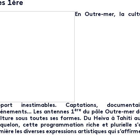
es 1ère
En Outre-mer, la cult
pport inestimables. Captations, documentair
ère
énements... Les antennes 1
du pôle Outre-mer de
lture sous toutes ses formes. Du Heiva à Tahiti au
quelon, cette programmation riche et plurielle s'
mière les diverses expressions artistiques qui s’aff