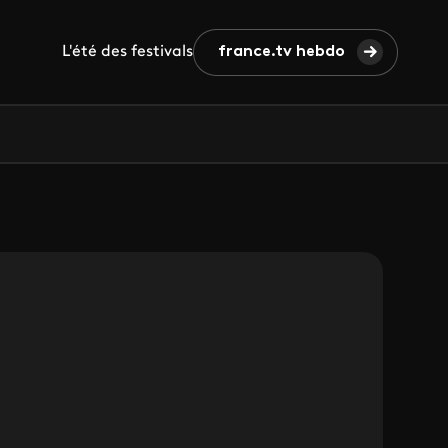
L'été des festivals
france.tv hebdo