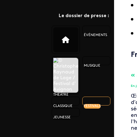
Le dossier de presse :
ÉVÉNEMENTS
F
MUSIQUE
«
En j
THÉÂTRE
Œu
d’
CLASSIQUE
FESTIVALS
sé
en
JEUNESSE
l’
ne