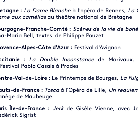
etagne :
La Dame Blanche
à l’opéra de Rennes,
La 
me aux camélias
au théâtre national de Bretagne
urgogne-Franche-Comté :
Scènes de la vie de boh
a-Maria Bell, textes de Philippe Pouzet
ovence-Alpes-Côte d’Azur :
Festival d'Avignon
ccitanie :
La Double Inconstance
de Marivaux, 
 Festival Pablo Casals
à Prades
ntre-Val-de-Loire :
Le Printemps de Bourges,
La Ful
uts-de-France :
Tosca
à l’Opéra de Lille,
Un requie
anège de Maubeuge
ris Île-de-France :
Jerk
de Gisèle Vienne, avec J
édérick Sigrist