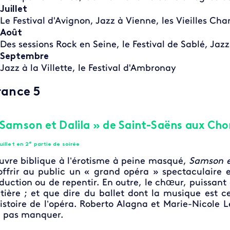
Juillet
Le Festival d'Avignon, Jazz à Vienne, les Vieilles Char
Août
Des sessions Rock en Seine, le Festival de Sablé, Jaz
Septembre
Jazz à la Villette, le Festival d'Ambronay
rance 5
 Samson et Dalila » de Saint-Saëns aux Cho
e
uillet en 2
partie de soirée
vre biblique à l’érotisme à peine masqué,
Samson e
offrir au public un « grand opéra » spectaculaire e
duction ou de repentir. En outre, le chœur, puissant
tière ; et que dire du ballet dont la musique est c
histoire de l’opéra. Roberto Alagna et Marie-Nicole 
 pas manquer.