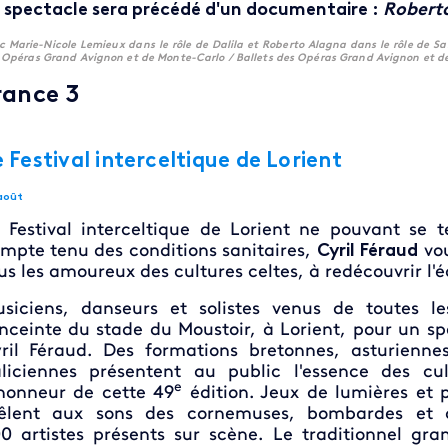
 spectacle sera précédé d'un documentaire :
Roberto
c Marie-Nicole Lemieux dans le rôle de Dalila et Roberto Alagna dans le rôle de
 Opéras Grand Avignon et de Monte-Carlo / Ballets des Opéras Grand Avignon et d
rance 3
 Festival interceltique de Lorient
août
 Festival interceltique de Lorient ne pouvant se t
mpte tenu des conditions sanitaires,
Cyril Féraud
vou
us les amoureux des cultures celtes, à redécouvrir l'é
siciens, danseurs et solistes venus de toutes l
enceinte du stade du Moustoir, à Lorient, pour un sp
ril Féraud. Des formations bretonnes, asturiennes,
liciennes présentent au public l'essence des cult
e
honneur de cette 49
édition. Jeux de lumières et 
lent aux sons des cornemuses, bombardes et au
0 artistes présents sur scène. Le traditionnel gr