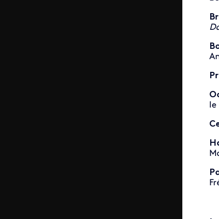
Br
Da
Bo
An
Pr
O
le
Ce
Ha
M
Pa
Fr