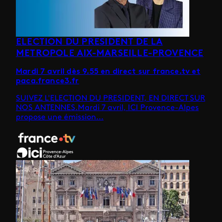
ELECTION DU PRESIDENT DE LA
METROPOLE AIX-MARSEILLE-PROVENCE
Mardi 7 avril dès 9.55 en direct sur france.tv et
paca.france3.fr
SUIVEZ L'ELECTION DU PRESIDENT, EN DIRECT SUR
NOS ANTENNES.Mardi 7 avril, ICI Provence-Alpes
propose une émission...