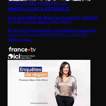
VIVEZ LE 65è MONDIAL LA
MARSEILLAISE A PÉTANQUE
Du 4 au 8 juillet en direct sur france.tv, YouTube
et ICI Provence-Alpes-Côte d'Azur
Du 4 au 8 juillet prochain, les meilleurs joueurs de
la planète seront à Marseille ! Pour cette 65è
édition, nos...