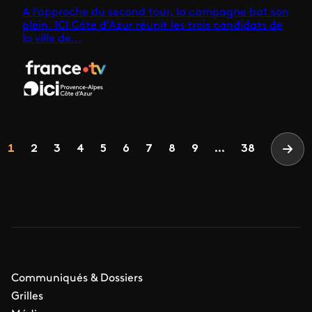
A l'approche du second tour, la campagne bat son
plein. ICI Côte d'Azur réunit les trois candidats de
la ville de...
Pagination
Page
Page
Page
Page
Page
Page
Page
Page
Page
1
2
3
4
5
6
7
8
9
...
38
Page
Communiqués & Dossiers
Grilles