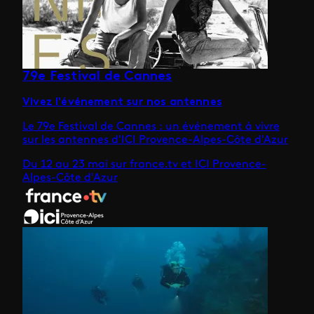
79e Festival de Cannes
Vivez l'événement sur nos antennes
Le 79e Festival de Cannes : un événement à vivre
sur les antennes d'ICI Provence-Alpes-Côte d'Azur
Du 12 au 23 mai sur france.tv et ICI Provence-
Alpes-Côte d'Azur