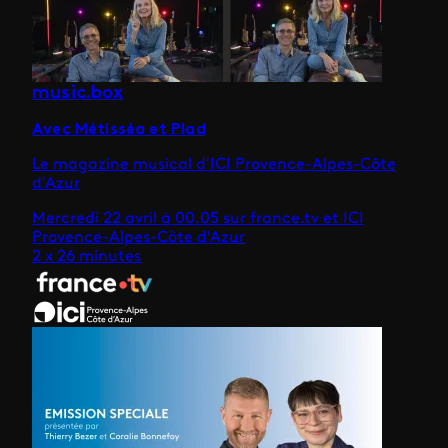
music.box
Avec Métisséa et Plad
Le magazine musical d'ICI Provence-Alpes-Côte
d'Azur
Mercredi 22 avril à 00.05 sur france.tv et ICI
Provence-Alpes-Côte d'Azur
2 x 26 minutes