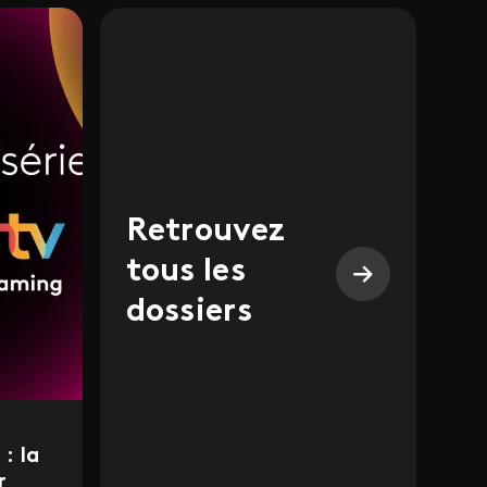
Retrouvez
tous les
dossiers
: la
r