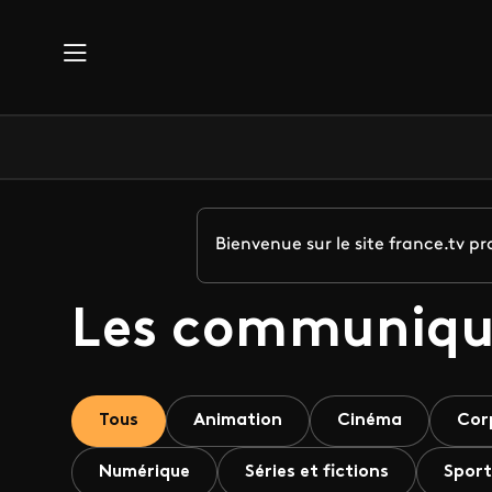
Aller au contenu principal
Bienvenue sur le site france.tv 
Les communiqu
Tous
Animation
Cinéma
Cor
Numérique
Séries et fictions
Sport