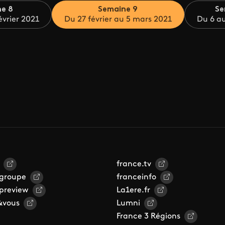
e 8
Semaine 9
Se
évrier 2021
Du 27 février au 5 mars 2021
Du 6 a
france.tv
 groupe
franceinfo
 preview
La1ere.fr
&vous
Lumni
France 3 Régions