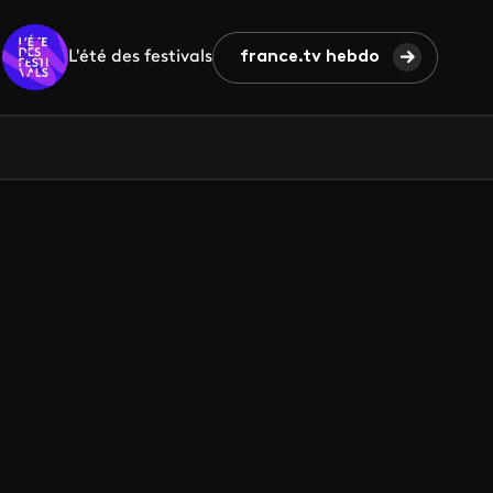
L'été des festivals
france.tv hebdo