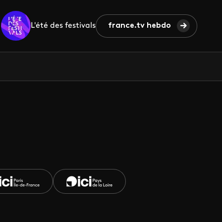
L'été des festivals
france.tv hebdo