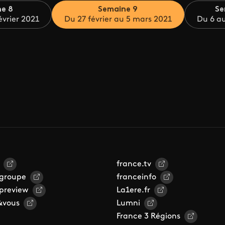
e 8
Semaine 9
Se
évrier 2021
Du 27 février au 5 mars 2021
Du 6 a
france.tv
 groupe
franceinfo
 preview
La1ere.fr
&vous
Lumni
France 3 Régions