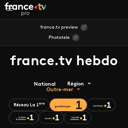
Aller au contenu principal
france.tv preview
Phototele
france.tv hebdo
Région
National
Outre-mer
ère
Réseau La 1