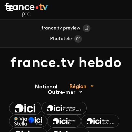
Aller au contenu principal
france.tv preview
Phototele
france.tv hebdo
Région
National
Outre-mer