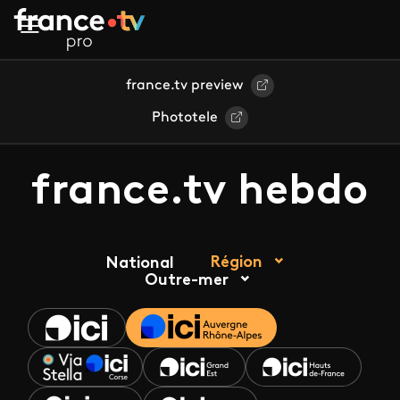
Aller au contenu principal
france.tv preview
Phototele
france.tv hebdo
Région
National
Outre-mer