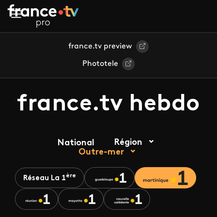
Aller au contenu principal
france.tv preview
Phototele
france.tv hebdo
Région
National
Outre-mer
ère
Réseau La 1