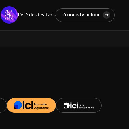
L'été des festivals
france.tv hebdo