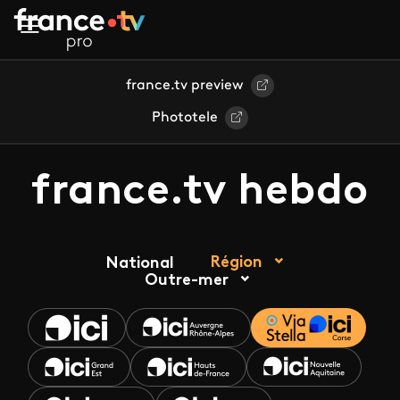
Aller au contenu principal
france.tv preview
Phototele
france.tv hebdo
Région
National
Outre-mer