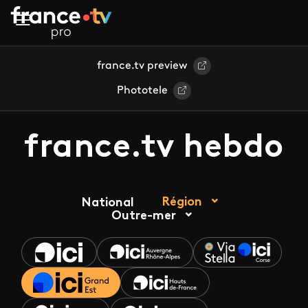
Aller au contenu principal
france.tv preview
Phototele
france.tv hebdo
Région
National
Outre-mer