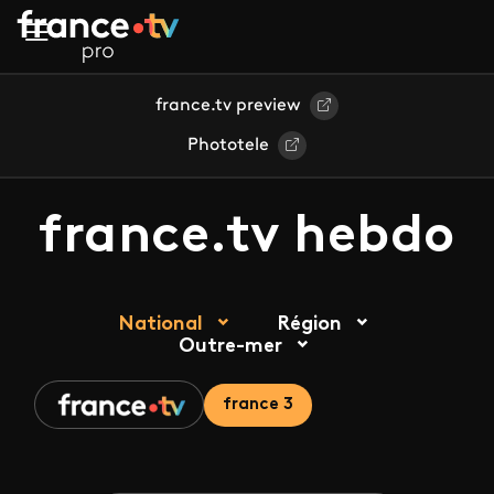
Aller au contenu principal
france.tv preview
Phototele
france.tv hebdo
National
Région
Outre-mer
france 3