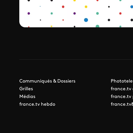
Communiqués & Dossiers
Phototele
Grilles
france.tv
Médias
france.tv
france.tv hebdo
france.tv