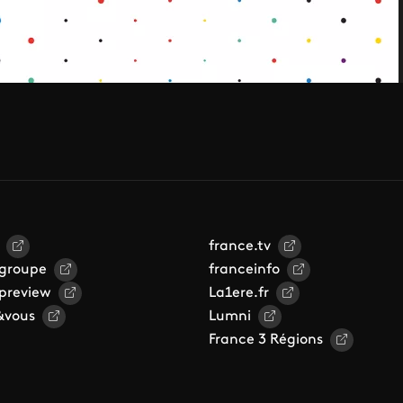
france.tv
 groupe
franceinfo
 preview
La1ere.fr
&vous
Lumni
France 3 Régions