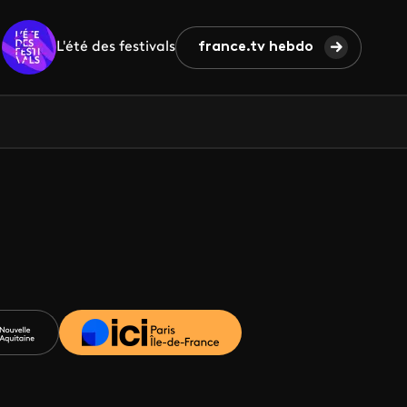
L'été des festivals
france.tv hebdo