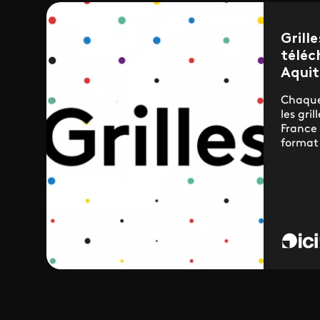
Grill
téléc
Aquit
Chaque
les gri
France
format