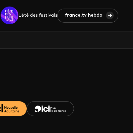
L'été des festivals
france.tv hebdo