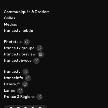
Communiqués & Dossiers
Grilles
Médias
france.tv hebdo
Phototele
france.tv groupe
france.tv preview
france.tv&vous
france.tv
franceinfo
La1ere.fr
Lumni
France 3 Régions