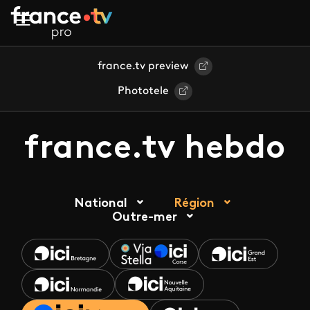
Aller au contenu principal
france.tv preview
Phototele
france.tv hebdo
National
Région
Outre-mer