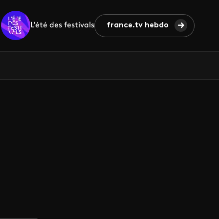
L'été des festivals
france.tv hebdo