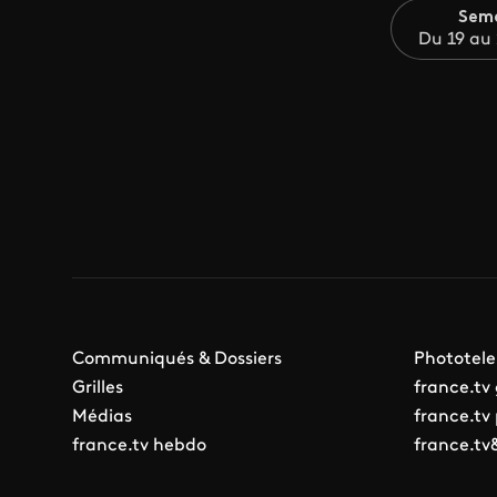
Sem
Du 19 au
Communiqués & Dossiers
Phototele
Grilles
france.tv
Médias
france.tv
france.tv hebdo
france.tv