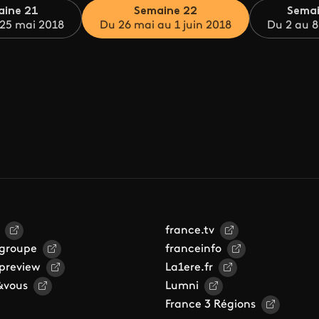
aine 21
Semaine 22
Semai
 25 mai 2018
Du 26 mai au 1 juin 2018
Du 2 au 8
france.tv
 groupe
franceinfo
 preview
La1ere.fr
&vous
Lumni
France 3 Régions