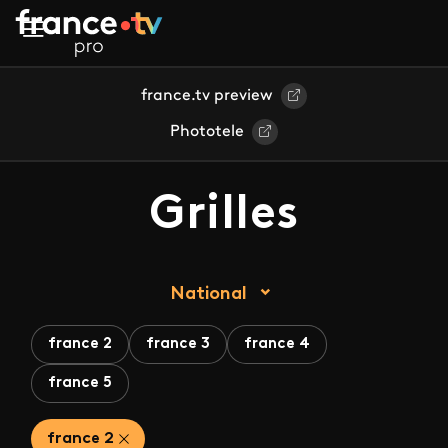
Aller au contenu principal
france.tv preview
Phototele
Grilles
National
france 2
france 3
france 4
france 5
france 2