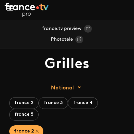
Aller au contenu principal
france.tv preview
Phototele
Grilles
National
france 2
france 3
france 4
france 5
france 2