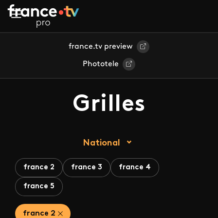
Aller au contenu principal
france.tv preview
Phototele
Grilles
National
france 2
france 3
france 4
france 5
france 2