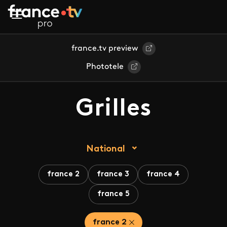
Aller au contenu principal
france.tv preview
Phototele
Grilles
National
france 2
france 3
france 4
france 5
france 2