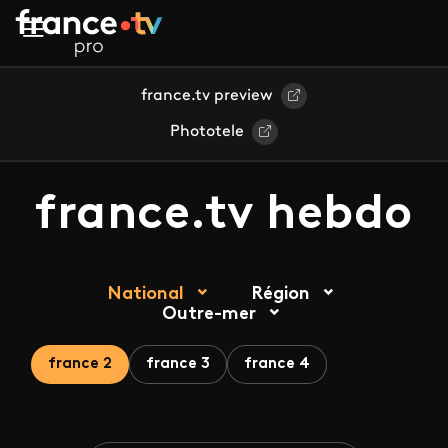
Aller au contenu principal
france.tv preview
Phototele
france.tv hebdo
National
Région
Outre-mer
france 2
france 3
france 4