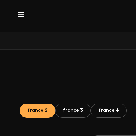
Aller au contenu principal
france 2
france 3
france 4