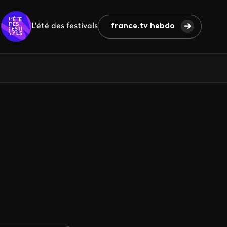
L'été des festivals
france.tv hebdo