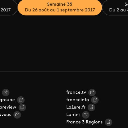
Semaine 35
S
 2017
Du 26 août au 1 septembre 2017
Du 2 au 
france.tv
 groupe
franceinfo
 preview
La1ere.fr
&vous
Lumni
France 3 Régions