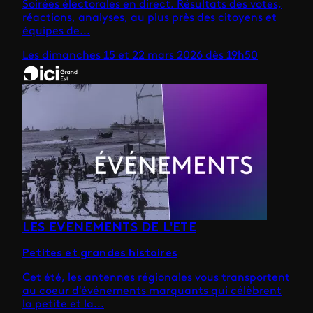
Soirées électorales en direct. Résultats des votes,
réactions, analyses, au plus près des citoyens et
équipes de...
Les dimanches 15 et 22 mars 2026 dès 19h50
LES EVENEMENTS DE L'ETE
Petites et grandes histoires
Cet été, les antennes régionales vous transportent
au coeur d'événements marquants qui célèbrent
la petite et la...