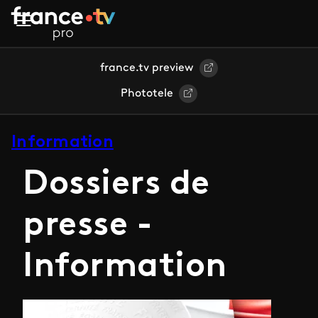
Aller au contenu principal
france.tv preview
Phototele
Information
Dossiers de
presse -
Information