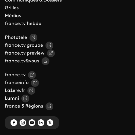
Communiqués & Dossiers
Grilles
Médias
france.tv hebdo
Phototele
france.tv groupe
france.tv preview
france.tv&vous
france.tv
franceinfo
La1ere.fr
Lumni
France 3 Régions