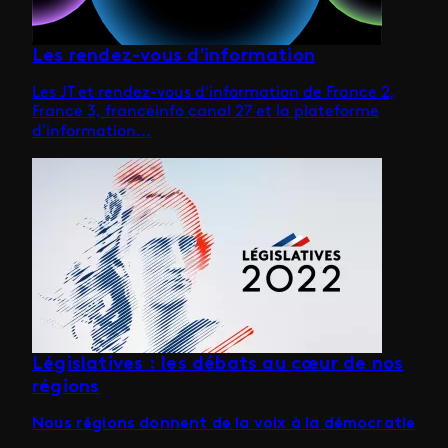
Les rendez-vous d'information
Les JT et rendez-vous d'information de France 2,
France 3, franceinfo canal 27 et la plateforme
d’information...
Législatives : les débats au cœur de nos
régions
Nous régions donnent de la voix à la démocratie