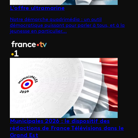
L'offre ultramarine
Notre démarche quadrimédia : un outil
démocratique puissant pour parler à tous, et à la
jeunesse en particulier...
Municipales 2026 : le dispositif des
rédactions de France Télévisions dans le
Grand Est