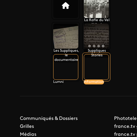
La Rafle du Vel
d'Hiv, le
documentaire
Les Suppliques,
Suppliques
le
Stories
documentaire
Lumni
Information
Communiqués & Dossiers
Phototele
Grilles
france.tv
Médias
france.tv