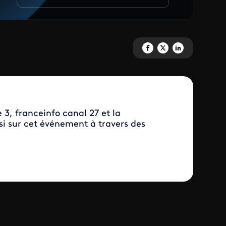
Partagez 'Les rendez-vous d'in
Partagez 'Les rendez-vous
Partagez 'Les rendez
 3, franceinfo canal 27 et la
si sur cet événement à travers des