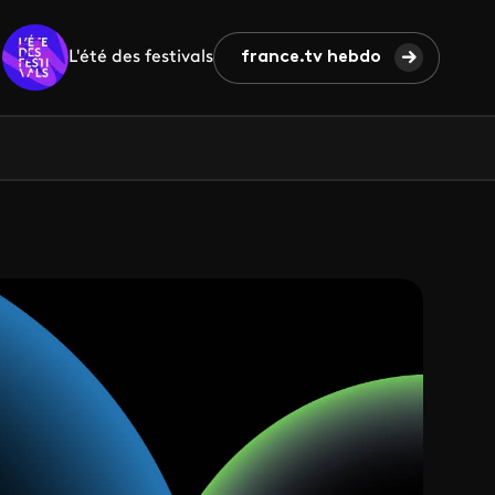
L'été des festivals
france.tv hebdo