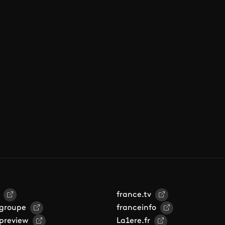
france.tv
 groupe
franceinfo
 preview
La1ere.fr